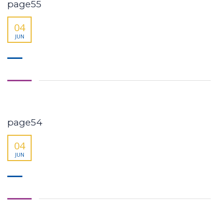
page55
04
JUN
page54
04
JUN