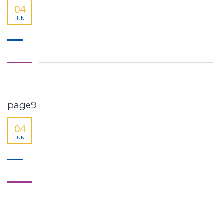
04
JUN
page9
04
JUN